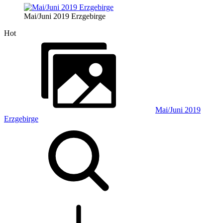
Mai/Juni 2019 Erzgebirge
Hot
Mai/Juni 2019
Erzgebirge