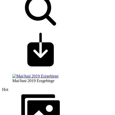
Mai/Juni 2019 Erzgebirge
Hot