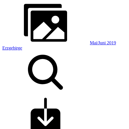
Mai/Juni 2019
Erzgebirge