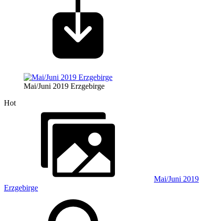
Mai/Juni 2019 Erzgebirge
Hot
Mai/Juni 2019
Erzgebirge