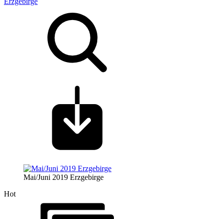
Erzgebirge
Mai/Juni 2019 Erzgebirge
Hot