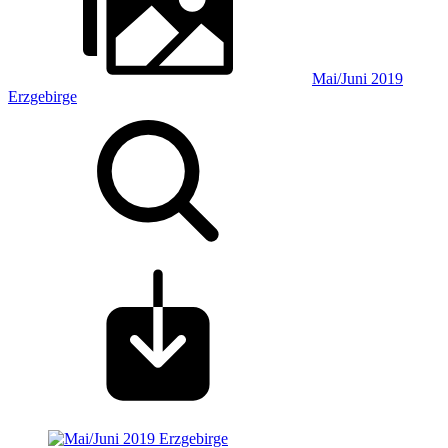
Mai/Juni 2019
Erzgebirge