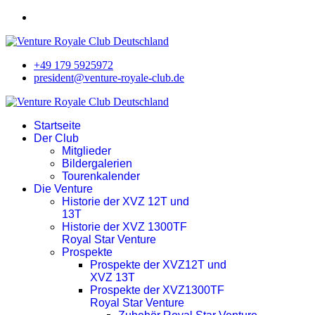
+49 179 5925972
president@venture-royale-club.de
Startseite
Der Club
Mitglieder
Bildergalerien
Tourenkalender
Die Venture
Historie der XVZ 12T und
13T
Historie der XVZ 1300TF
Royal Star Venture
Prospekte
Prospekte der XVZ12T und
XVZ 13T
Prospekte der XVZ1300TF
Royal Star Venture