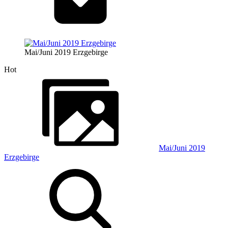
Mai/Juni 2019 Erzgebirge
Hot
Mai/Juni 2019
Erzgebirge