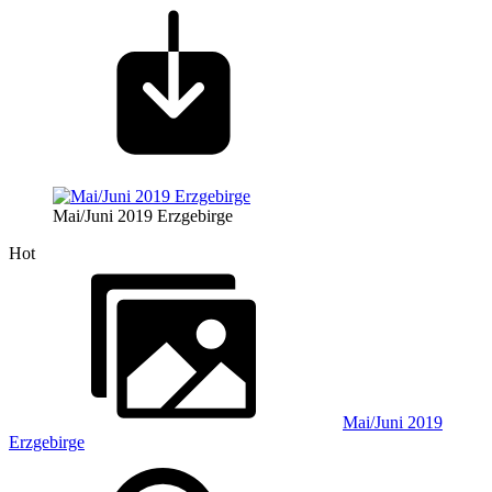
Mai/Juni 2019 Erzgebirge
Hot
Mai/Juni 2019
Erzgebirge