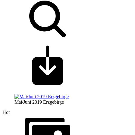
Mai/Juni 2019 Erzgebirge
Hot