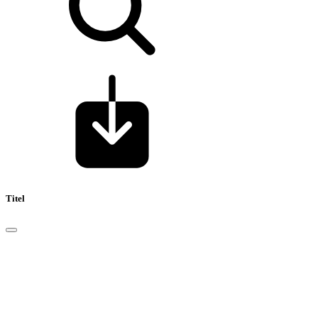
Titel