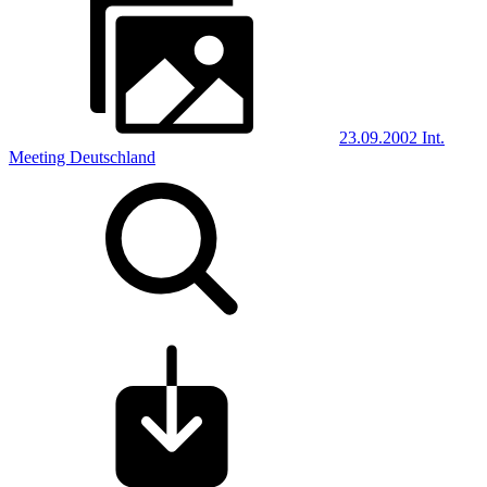
23.09.2002 Int.
Meeting Deutschland