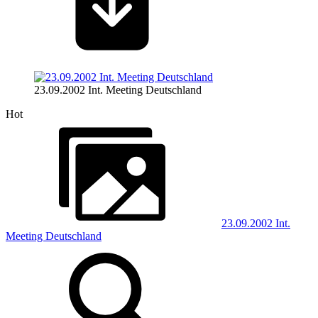
23.09.2002 Int. Meeting Deutschland
Hot
23.09.2002 Int.
Meeting Deutschland