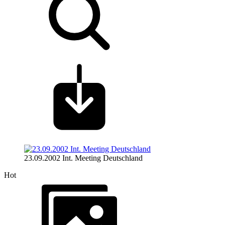
23.09.2002 Int. Meeting Deutschland
Hot