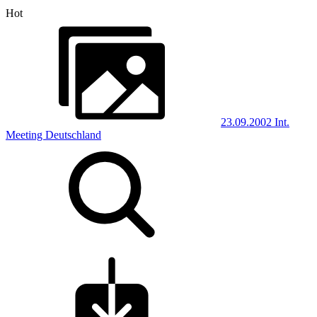
Hot
23.09.2002 Int.
Meeting Deutschland