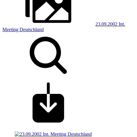
23.09.2002 Int.
Meeting Deutschland